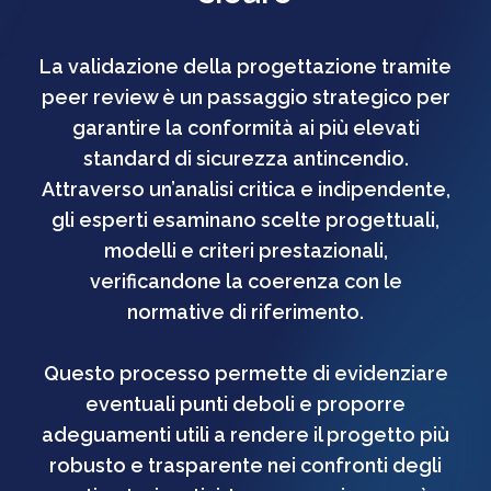
La validazione della progettazione tramite
peer review è un passaggio strategico per
garantire la conformità ai più elevati
standard di sicurezza antincendio.
Attraverso un’analisi critica e indipendente,
gli esperti esaminano scelte progettuali,
modelli e criteri prestazionali,
verificandone la coerenza con le
normative di riferimento.
Questo processo permette di evidenziare
eventuali punti deboli e proporre
adeguamenti utili a rendere il progetto più
robusto e trasparente nei confronti degli