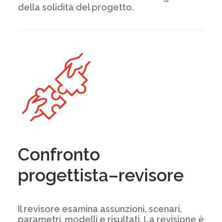
della solidità del progetto.
Confronto
progettista–revisore
Il revisore esamina assunzioni, scenari,
parametri, modelli e risultati. La revisione è