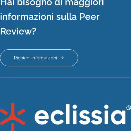
Hai bisogno di maggiori
informazioni sulla Peer
Review?
Richiedi informazioni