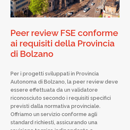
Peer review FSE conforme
ai requisiti della Provincia
di Bolzano
Per i progetti sviluppati in Provincia
Autonoma di Bolzano, la peer review deve
essere effettuata da un validatore
riconosciuto secondo i requisiti specifici
previsti dalla normativa provinciale.
Offriamo un servizio conforme agli
standard richiesti, assicurando una