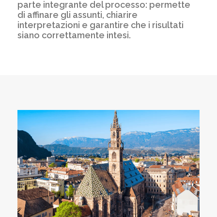
parte integrante del processo: permette
di affinare gli assunti, chiarire
interpretazioni e garantire che i risultati
siano correttamente intesi.