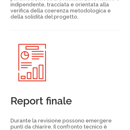
indipendente, tracciata e orientata alla
verifica della coerenza metodologica e
della solidità del progetto.
Report finale
Durante la revisione possono emergere
punti da chiarire. Il confronto tecnico è