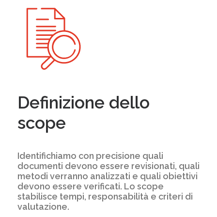
Definizione dello
scope
Identifichiamo con precisione quali
documenti devono essere revisionati, quali
metodi verranno analizzati e quali obiettivi
devono essere verificati. Lo scope
stabilisce tempi, responsabilità e criteri di
valutazione.